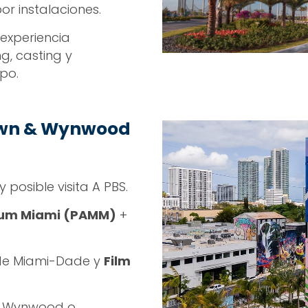
or instalaciones.
 experiencia
g, casting y
po.
own & Wynwood
posible visita A PBS.
eum Miami (PAMM)
+
 de Miami-Dade y
Film
en Wynwood o