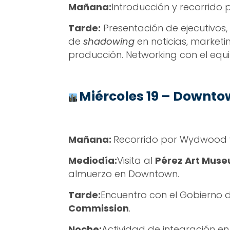
Mañana:
Introducción y recorrido p
Tarde:
Presentación de ejecutivos,
de
shadowing
en noticias, marketin
producción. Networking con el equi
Miérc
oles 19 – Downt
Mañana:
Recorrido por Wydwood y 
Mediodía:
Visita al
Pérez Art Mus
almuerzo en Downtown.
Tarde:
Encuentro con el Gobierno
Commission
.
Noche:
Actividad de integración 