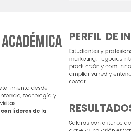
PERFIL DE I
a académica
Estudiantes y profesion
marketing, negocios int
producción y comunic
ampliar su red y entend
sector.
etenimiento desde
ntenido, tecnología y
isitas
RESULTADO
con líderes de la
Saldrás con criterios d
clave y una visión estr