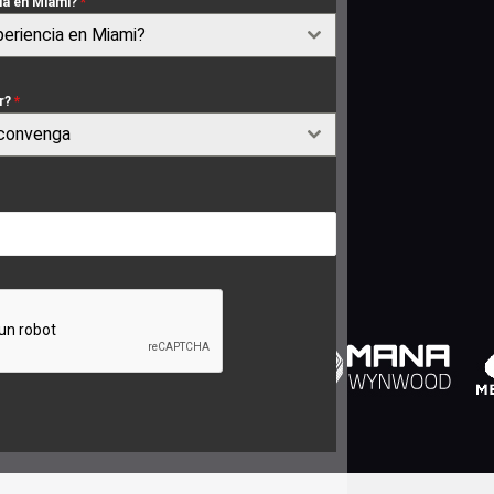
cia en Miami?
*
periencia en Miami?
r?
*
 convenga