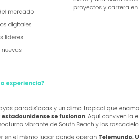
proyectos y carrera en 
del mercado
os digitales
 líderes
, nuevas
sta experiencia?
layas paradisíacas y un clima tropical que enamor
y estadounidense se fusionan
. Aquí conviven la e
nocturna vibrante de South Beach y los rascacie
der en el mismo lugar donde operan
Telemundo, U