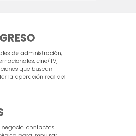
NGRESO
ales de administración,
ernacionales, cine/TV,
aciones que buscan
er la operación real del
S
e negocio, contactos
atégica para impulsar