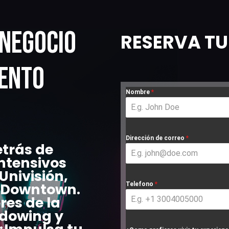
 Negocio
RESERVA TU
iento
Nombre
*
Dirección de correo
*
etrás de
intensivos
Univisión
,
Downtown
.
Telefono
*
res de la
dowing
y