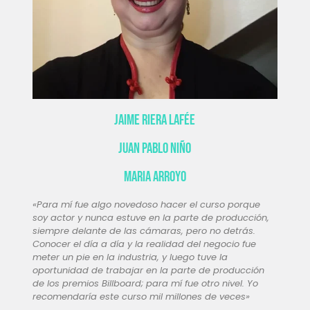
Jaime Riera Lafée
Juan Pablo Niño
Maria Arroyo
«Para mí fue algo novedoso hacer el curso porque
soy actor y nunca estuve en la parte de producción,
siempre delante de las cámaras, pero no detrás.
Conocer el día a día y la realidad del negocio fue
meter un pie en la industria, y luego tuve la
oportunidad de trabajar en la parte de producción
de los premios Billboard; para mí fue otro nivel. Yo
recomendaría este curso mil millones de veces»