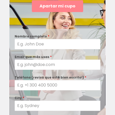
Apartar mi cupo
Nombre completo
*
Email que más usas
*
Teléfono (revisa que esté bien escrito!)
*
City
*