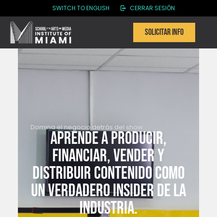
SWITCH TO ENGLISH
CERRAR SESIÓN
Solicitar info
Domina el negocio detrás del show
Aprende a producir,
financiar, vender y
distribuir contenido como
un verdadero insider de la
industria.